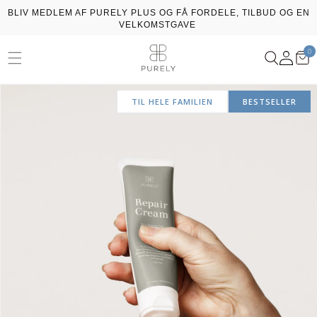
Gå til
BLIV MEDLEM AF PURELY PLUS OG FÅ FORDELE, TILBUD OG EN
indhold
VELKOMSTGAVE
0
Log
Kur
0
ssing: da.general.menu
va
ind
TIL HELE FAMILIEN
BESTSELLER