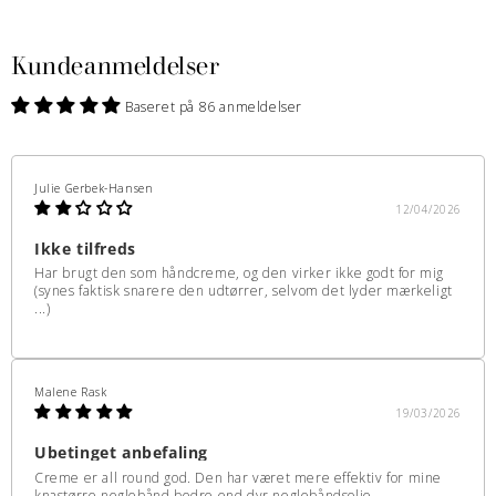
Kundeanmeldelser
Baseret på 86 anmeldelser
Julie Gerbek-Hansen
12/04/2026
Ikke tilfreds
Har brugt den som håndcreme, og den virker ikke godt for mig
(synes faktisk snarere den udtørrer, selvom det lyder mærkeligt
...)
Malene Rask
19/03/2026
Ubetinget anbefaling
Creme er all round god. Den har været mere effektiv for mine
knastørre neglebånd bedre end dyr neglebåndsolie