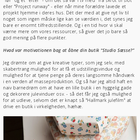
"før" og et "efter" - om det så var i tv med "fra skrot til slot"
eller "Project runway" - eller når mine forældre lavede et
projekt hjemme i deres hus. Dét der med at give nyt liv til
noget som ingen måske lige kan se værdien i, det synes jeg
bare er enormt tilfredsstillende. Og i en tid hvor vi skal
værne mere om vores ressourcer, så giver det jo bare så
god mening på flere punkter.
Hvad var motivationen bag at åbne din butik “Studio Sæsse?”
Jeg drømte om at give kreative typer, som jeg selv, med
skabertrang mulighed for at få et udstillingsvindue og
mulighed for at tjene penge på deres langsomme håndværk
i en verden af masseproduktion. Og så har jeg altid haft en
naiv barnedrøm om at have en lille butik i en hyggelig gade
og dekorere julevinduer osv. - så det får jeg også mulighed
for at udleve, selvom det er knapt så "Hallmark julefilm" at
drive en butik i virkeligheden, hæhæ.