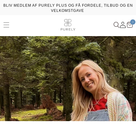
Gå til
BLIV MEDLEM AF PURELY PLUS OG FÅ FORDELE, TILBUD OG EN
indhold
VELKOMSTGAVE
0
Log
Kur
0
ssing: da.general.menu
va
ind