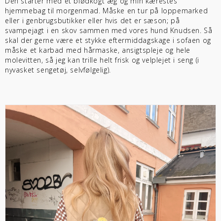
Den starter med et blødkogt æg og min kærestes
hjemmebag til morgenmad. Måske en tur på loppemarked
eller i genbrugsbutikker eller hvis det er sæson; på
svampejagt i en skov sammen med vores hund Knudsen. Så
skal der gerne være et stykke eftermiddagskage i sofaen og
måske et karbad med hårmaske, ansigtspleje og hele
molevitten, så jeg kan trille helt frisk og velplejet i seng (i
nyvasket sengetøj, selvfølgelig).