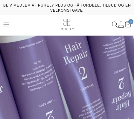
Gå til
BLIV MEDLEM AF PURELY PLUS OG FÅ FORDELE, TILBUD OG EN
indhold
VELKOMSTGAVE
0
Log
Kur
0
ssing: da.general.menu
va
ind