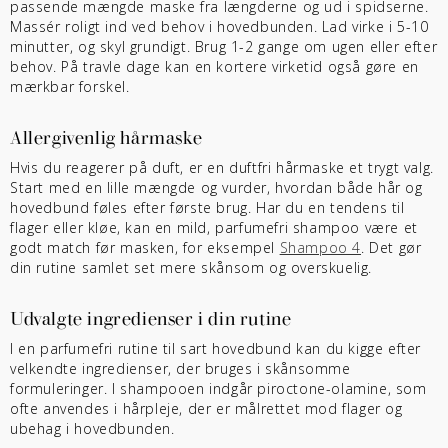
passende mængde maske fra længderne og ud i spidserne.
Massér roligt ind ved behov i hovedbunden. Lad virke i 5-10
minutter, og skyl grundigt. Brug 1-2 gange om ugen eller efter
behov. På travle dage kan en kortere virketid også gøre en
mærkbar forskel.
Allergivenlig hårmaske
Hvis du reagerer på duft, er en duftfri hårmaske et trygt valg.
Start med en lille mængde og vurder, hvordan både hår og
hovedbund føles efter første brug. Har du en tendens til
flager eller kløe, kan en mild, parfumefri shampoo være et
godt match før masken, for eksempel
Shampoo 4
. Det gør
din rutine samlet set mere skånsom og overskuelig.
Udvalgte ingredienser i din rutine
I en parfumefri rutine til sart hovedbund kan du kigge efter
velkendte ingredienser, der bruges i skånsomme
formuleringer. I shampooen indgår piroctone-olamine, som
ofte anvendes i hårpleje, der er målrettet mod flager og
ubehag i hovedbunden.