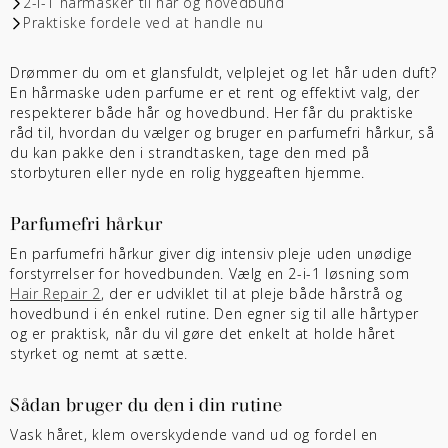
2-i-1 hårmasker til hår og hovedbund
Praktiske fordele ved at handle nu
Drømmer du om et glansfuldt, velplejet og let hår uden duft?
En hårmaske uden parfume er et rent og effektivt valg, der
respekterer både hår og hovedbund. Her får du praktiske
råd til, hvordan du vælger og bruger en parfumefri hårkur, så
du kan pakke den i strandtasken, tage den med på
storbyturen eller nyde en rolig hyggeaften hjemme.
Parfumefri hårkur
En parfumefri hårkur giver dig intensiv pleje uden unødige
forstyrrelser for hovedbunden. Vælg en 2-i-1 løsning som
Hair Repair 2
, der er udviklet til at pleje både hårstrå og
hovedbund i én enkel rutine. Den egner sig til alle hårtyper
og er praktisk, når du vil gøre det enkelt at holde håret
styrket og nemt at sætte.
Sådan bruger du den i din rutine
Vask håret, klem overskydende vand ud og fordel en