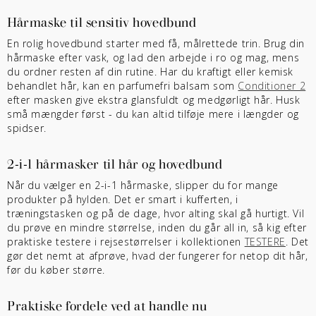
Hårmaske til sensitiv hovedbund
En rolig hovedbund starter med få, målrettede trin. Brug din
hårmaske efter vask, og lad den arbejde i ro og mag, mens
du ordner resten af din rutine. Har du kraftigt eller kemisk
behandlet hår, kan en parfumefri balsam som
Conditioner 2
efter masken give ekstra glansfuldt og medgørligt hår. Husk
små mængder først - du kan altid tilføje mere i længder og
spidser.
2-i-1 hårmasker til hår og hovedbund
Når du vælger en 2-i-1 hårmaske, slipper du for mange
produkter på hylden. Det er smart i kufferten, i
træningstasken og på de dage, hvor alting skal gå hurtigt. Vil
du prøve en mindre størrelse, inden du går all in, så kig efter
praktiske testere i rejsestørrelser i kollektionen
TESTERE
. Det
gør det nemt at afprøve, hvad der fungerer for netop dit hår,
før du køber større.
Praktiske fordele ved at handle nu