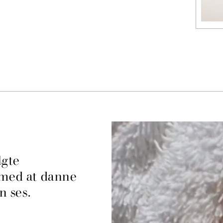
lgte
 med at danne
n ses.