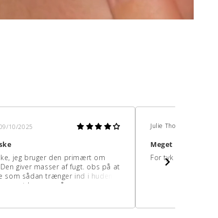
Julie Thomsen
09/10/2025
01/09/2
ske
Meget tyk
ke, jeg bruger den primært om
For tyk i konsistens
 Den giver masser af fugt. obs på at
e som sådan trænger ind i huden,
mere et lag ovenpå