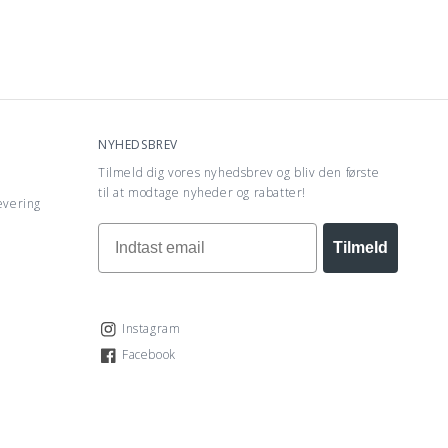
NYHEDSBREV
Tilmeld dig vores nyhedsbrev og bliv den første
til at modtage nyheder og rabatter!
evering
Tilmeld
Instagram
Instagram
Facebook
Facebook