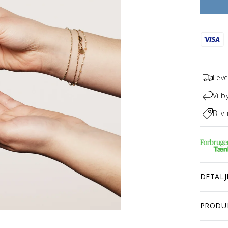
Leve
Vi b
Bliv
DETALJ
PRODU