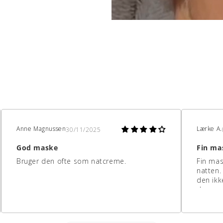
Anne Magnussen
Lærke A.
30/11/2025
God maske
Fin ma
Bruger den ofte som natcreme.
Fin mas
natten.
den ikk
den er 