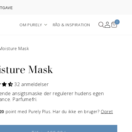
STGAVE
0
Log
Kurv
0
OM PURELY
RÅD & INSPIRATION
varer
ind
Moisture Mask
sture Mask
32 anmeldelser
vende ansigtsmaske der regulerer hudens egen
ance. Parfumefri.
20
point med Purely Plus. Har du ikke en bruger?
Opret