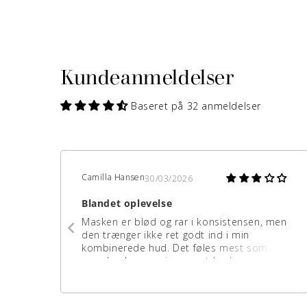
Kundeanmeldelser
Baseret på 32 anmeldelser
Camilla Hansen
30/03/2026
Blandet oplevelse
Masken er blød og rar i konsistensen, men
den trænger ikke ret godt ind i min
kombinerede hud. Det føles mest som
om, den lægger sig som et lag henover
huden - også selvom jeg kun bruger en
meget lille mængde.