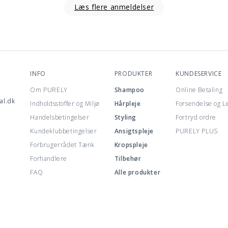
Læs flere anmeldelser
INFO
PRODUKTER
KUNDESERVICE
Om PURELY
Shampoo
Online Betaling
al.dk
Indholdsstoffer og Miljø
Hårpleje
Forsendelse og L
Handelsbetingelser
Styling
Fortryd ordre
Kundeklubbetingelser
Ansigtspleje
PURELY PLUS
Forbrugerrådet Tænk
Kropspleje
Forhandlere
Tilbehør
FAQ
Alle produkter